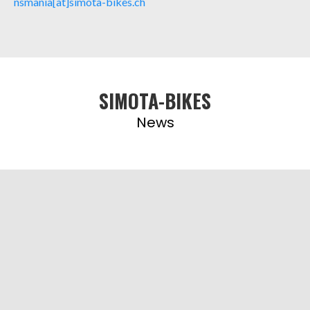
nsmania[at]simota-bikes.ch
SIMOTA-BIKES
News